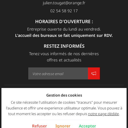
02 54 58 92 17
HORAIRES D'OUVERTURE :
Entreprise ouverte du lundi au vendredi.
L'accueil des bureaux se fait uniquement sur RDV.
RESTEZ INFORMÉS
Tenez vous informés de nos dernières
offres et actualités
Mentions Légales
Gestion des cookies
Conditions générales d'utilisation
Politique de confidentialité
Ce site nécessite l'utilisation de cookies "traceurs" pour mesurer
Gestion des cookies
l'audience et offrir une experience utilisateur optimale. Vous pouvez à
Sitemap
tout moment les accepter ou les refuser depuis
notre page dédiée
.
Zones d'intervention
Refuser
Ignorer
Accepter