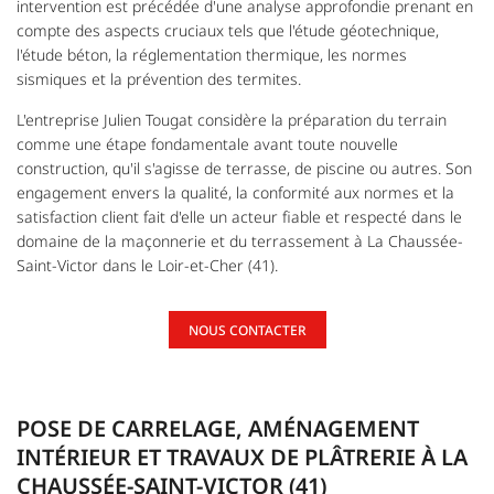
intervention est précédée d'une analyse approfondie prenant en
compte des aspects cruciaux tels que l'étude géotechnique,
S RÉALISATIONS
l'étude béton, la réglementation thermique, les normes
sismiques et la prévention des termites.
AVIS
L'entreprise Julien Tougat considère la préparation du terrain
comme une étape fondamentale avant toute nouvelle
RESTEZ INF
ACTUALITÉS
construction, qu'il s'agisse de terrasse, de piscine ou autres. Son
engagement envers la qualité, la conformité aux normes et la
CONTACT
INSCRIPTION NEWSL
satisfaction client fait d'elle un acteur fiable et respecté dans le
domaine de la maçonnerie et du terrassement à La Chaussée-
Saint-Victor dans le Loir-et-Cher (41).
NOUS CONTACTER
POSE DE CARRELAGE, AMÉNAGEMENT
INTÉRIEUR ET TRAVAUX DE PLÂTRERIE À LA
CHAUSSÉE-SAINT-VICTOR (41)