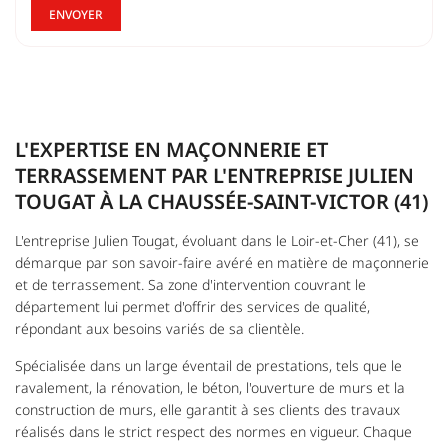
ENVOYER
L'EXPERTISE EN MAÇONNERIE ET
TERRASSEMENT PAR L'ENTREPRISE JULIEN
TOUGAT À LA CHAUSSÉE-SAINT-VICTOR (41)
L'entreprise Julien Tougat, évoluant dans le Loir-et-Cher (41), se
démarque par son savoir-faire avéré en matière de maçonnerie
et de terrassement. Sa zone d'intervention couvrant le
département lui permet d'offrir des services de qualité,
UNE QUESTI
répondant aux besoins variés de sa clientèle.
ACCUEIL
Spécialisée dans un large éventail de prestations, tels que le
ERIE-TERRASSEMENT
ravalement, la rénovation, le béton, l'ouverture de murs et la
construction de murs, elle garantit à ses clients des travaux
02 54 58 92 1
réalisés dans le strict respect des normes en vigueur. Chaque
RELAGE-FAÏENCE